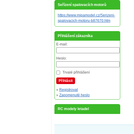
Seřízení spalovacích motorů
https://www.mipamodel.cz/Serizeni-
spalovacich-motoru-b87670.htm
Přihlášení zákazníka
E-mail:
Heslo:
Trvalé přihlášení
Přihlásit
»
Registrovat
»
Zapomenuté heslo
RC modely letadel