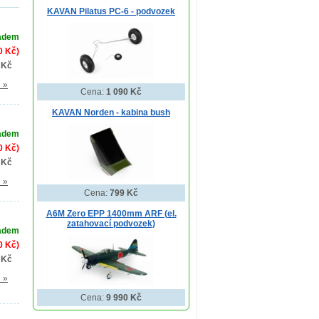
KAVAN Pilatus PC-6 - podvozek
adem
0 Kč)
 Kč
l »
Cena:
1 090 Kč
KAVAN Norden - kabina bush
adem
0 Kč)
 Kč
l »
Cena:
799 Kč
A6M Zero EPP 1400mm ARF (el.
zatahovací podvozek)
adem
0 Kč)
 Kč
l »
Cena:
9 990 Kč