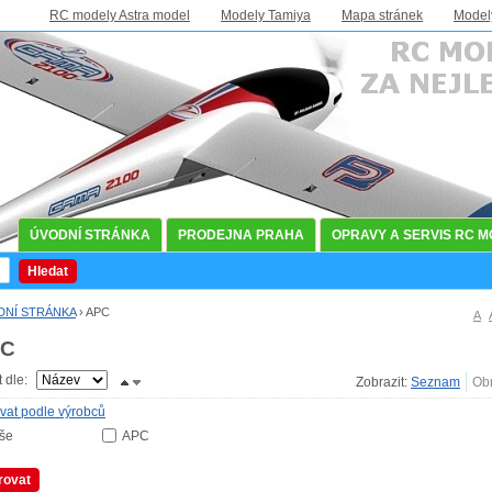
RC modely Astra model
Modely Tamiya
Mapa stránek
Model
ÚVODNÍ STRÁNKA
PRODEJNA PRAHA
OPRAVY A SERVIS RC 
Hledat
DNÍ STRÁNKA
›
APC
A
PC
t dle:
Zobrazit:
ovat podle výrobců
še
APC
trovat