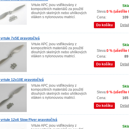
Vrtule APC jsou vstřikovány z
Skl
kompozitních materiálů za použití
Sleva:
0 % (ušetříte 
dlouhých skelných nebo uhlíkových
vláken s nylonouvou matricí.
Cena:
109
Do košíku
Detai
vrtule 7x5E pravotočivá
Vrtule APC jsou vstřikovány z
Skl
kompozitních materiálů za použití
Sleva:
0 % (ušetříte 
dlouhých skelných nebo uhlíkových
vláken s nylonouvou matricí.
Cena:
89
Do košíku
Detai
vrtule 12x10E pravotočivá
Vrtule APC jsou vstřikovány z
Skl
kompozitních materiálů za použití
Sleva:
0 % (ušetříte 
dlouhých skelných nebo uhlíkových
vláken s nylonouvou matricí.
Cena:
165
Do košíku
Detai
vrtule 12x6 Slow Flyer pravotočivá
Vrtule APC jsou vstřikovány z
Skl