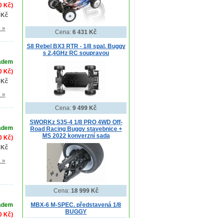
0 Kč)
 Kč
l »
Cena:
6 431 Kč
S8 Rebel BX3 RTR - 1/8 spal. Buggy
s 2,4GHz RC soupravou
adem
0 Kč)
 Kč
l »
Cena:
9 499 Kč
SWORKz S35-4 1/8 PRO 4WD Off-
adem
Road Racing Buggy stavebnice +
MS 2022 konverzní sada
0 Kč)
 Kč
l »
Cena:
18 999 Kč
MBX-6 M-SPEC. představená 1/8
adem
BUGGY
0 Kč)