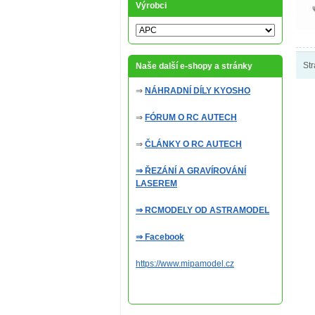
Výrobci
Str
Naše další e-shopy a stránky
⇒
NÁHRADNÍ DÍLY KYOSHO
⇒
FÓRUM O RC AUTECH
⇒
ČLÁNKY O RC AUTECH
⇒ ŘEZÁNÍ A GRAVÍROVÁNÍ
LASEREM
⇒ RCMODELY OD ASTRAMODEL
⇒ Facebook
https://www.mipamodel.cz