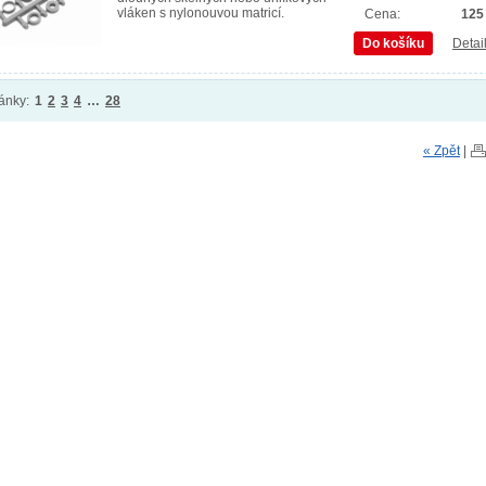
vláken s nylonouvou matricí.
Cena:
125
Do košíku
Detai
ánky:
1
2
3
4
…
28
« Zpět
|