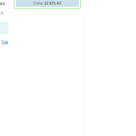
Cena:
12 871 Kč
 Kč
l »
Tisk