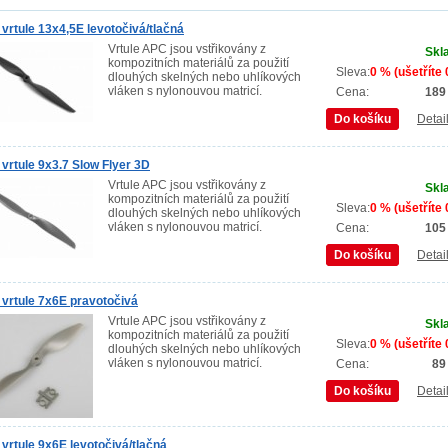
vrtule 13x4,5E levotočivá/tlačná
Vrtule APC jsou vstřikovány z
Skl
kompozitních materiálů za použití
Sleva:
0 % (ušetříte 
dlouhých skelných nebo uhlíkových
vláken s nylonouvou matricí.
Cena:
189
Do košíku
Detai
vrtule 9x3.7 Slow Flyer 3D
Vrtule APC jsou vstřikovány z
Skl
kompozitních materiálů za použití
Sleva:
0 % (ušetříte 
dlouhých skelných nebo uhlíkových
vláken s nylonouvou matricí.
Cena:
105
Do košíku
Detai
vrtule 7x6E pravotočivá
Vrtule APC jsou vstřikovány z
Skl
kompozitních materiálů za použití
Sleva:
0 % (ušetříte 
dlouhých skelných nebo uhlíkových
vláken s nylonouvou matricí.
Cena:
89
Do košíku
Detai
vrtule 9x6E levotočivá/tlačná