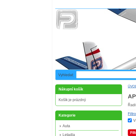
Vyhledat:
ÚVO
Nákupní košík
A
Košík je prázdný
Řadi
Filtr
Kategorie
V
Auta
Fil
Letadla