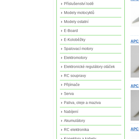
Příslušenství lodě
Modely motocyklů
Modely ostatní
E-Board
E-Koloběžky
APC 
Spalovací motory
Elektromotory
Elektronické regulátory otáček
RC soupravy
Přijímače
APC 
Serva
Paliva, oleje a maziva
Nabíjení
Akumulátory
APC 
RC elektronika
Konektory a kabely