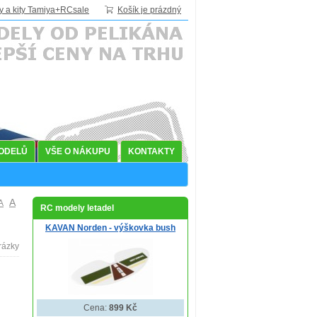
y a kity Tamiya+RCsale
Košík je prázdný
MODELŮ
VŠE O NÁKUPU
KONTAKTY
A
A
RC modely letadel
KAVAN Norden - výškovka bush
Cena:
899 Kč