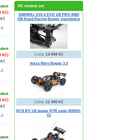
RC modely aut
adem
0 Kč)
SWORKz S35-4 EVO 1/8 PRO 4WD
 Kč
Off-Road Racing Buggy stavebnice
l »
adem
Cena:
14 999 Kč
0 Kč)
 Kč
Vorza Nitro Buggy 3.5
l »
adem
0 Kč)
Cena:
12 490 Kč
 Kč
RC8 RS 1/8 buggy RTR sada (80905-
l »
G)
adem