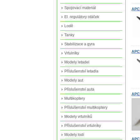
Spojovací materiál
APC 
El. regulátory otáček
Lodě
Tanky
Stabilizace a gyra
APC 
Vrtulníky
Modely letadel
Příslušenství letadla
Modely aut
Příslušenství auta
APC 
Multikoptery
Příslušenství multikoptery
Modely vrtulníků
Příslušenství vrtulníky
Modely lodí
APC 