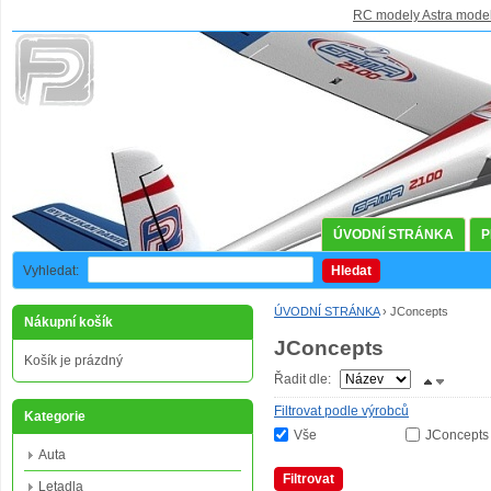
RC modely Astra mode
ÚVODNÍ STRÁNKA
P
Vyhledat:
Hledat
ÚVODNÍ STRÁNKA
›
JConcepts
Nákupní košík
JConcepts
Košík je prázdný
Řadit dle:
Filtrovat podle výrobců
Kategorie
Vše
JConcepts
Auta
Filtrovat
Letadla