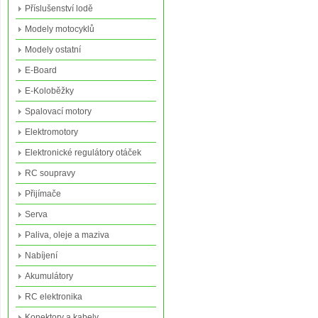
Příslušenství lodě
Modely motocyklů
Modely ostatní
E-Board
E-Koloběžky
Spalovací motory
Elektromotory
Elektronické regulátory otáček
RC soupravy
Přijímače
Serva
Paliva, oleje a maziva
Nabíjení
Akumulátory
RC elektronika
Konektory a kabely