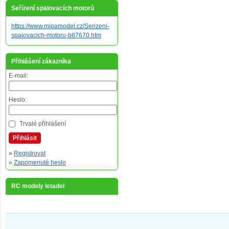
Seřízení spalovacích motorů
https://www.mipamodel.cz/Serizeni-
spalovacich-motoru-b87670.htm
Přihlášení zákazníka
E-mail:
Heslo:
Trvalé přihlášení
Přihlásit
»
Registrovat
»
Zapomenuté heslo
RC modely letadel