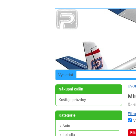
Vyhledat:
ÚVO
Nákupní košík
Mi
Košík je prázdný
Řadi
Filtr
Kategorie
V
Auta
Fil
Letadla