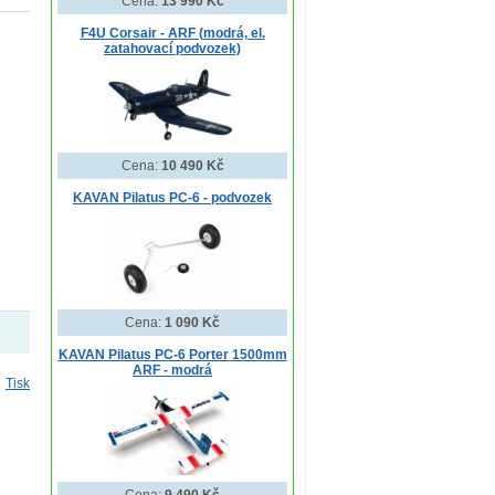
Cena:
13 990 Kč
F4U Corsair - ARF (modrá, el.
zatahovací podvozek)
Cena:
10 490 Kč
KAVAN Pilatus PC-6 - podvozek
Cena:
1 090 Kč
KAVAN Pilatus PC-6 Porter 1500mm
ARF - modrá
Tisk