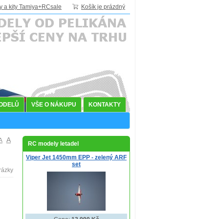
y a kity Tamiya+RCsale
Košík je prázdný
MODELŮ
VŠE O NÁKUPU
KONTAKTY
A
A
RC modely letadel
Viper Jet 1450mm EPP - zelený ARF
set