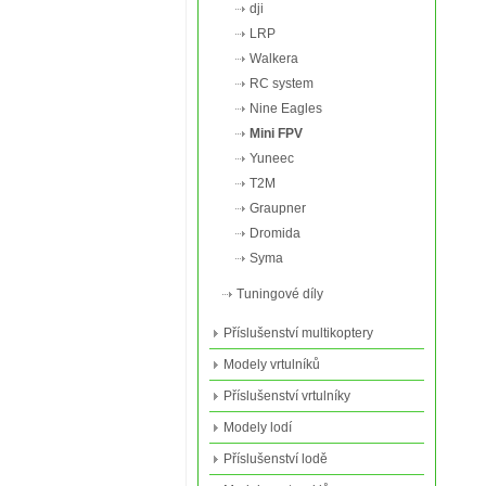
dji
LRP
Walkera
RC system
Nine Eagles
Mini FPV
Yuneec
T2M
Graupner
Dromida
Syma
Tuningové díly
Příslušenství multikoptery
Modely vrtulníků
Příslušenství vrtulníky
Modely lodí
Příslušenství lodě