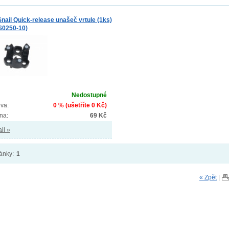
Snail Quick-release unašeč vrtule (1ks)
S0250-10)
Nedostupné
va:
0 % (ušetříte 0 Kč)
na:
69 Kč
il »
ánky:
1
« Zpět
|