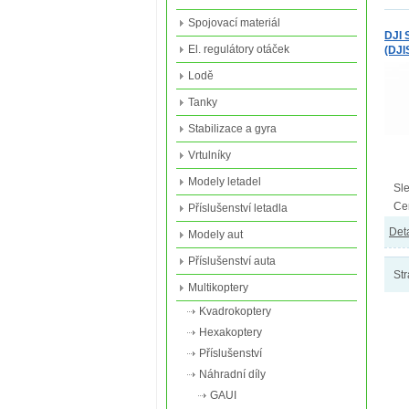
Spojovací materiál
DJI 
El. regulátory otáček
(DJI
Lodě
Tanky
Stabilizace a gyra
Vrtulníky
Modely letadel
Sle
Ce
Příslušenství letadla
Deta
Modely aut
Příslušenství auta
Str
Multikoptery
Kvadrokoptery
Hexakoptery
Příslušenství
Náhradní díly
GAUI