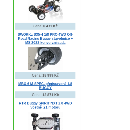
Cena:
6 431 Kč
SWORKz S35-4 1/8 PRO 4WD Off-
Road Racing Buggy stavebnice +
MS 2022 konverzní sada
Cena:
18 999 Kč
MBX-6 M-SPEC. představená 1/8
BUGGY
Cena:
12 871 Kč
RTR Buggy SPIRIT NXT 2.0 4WD
včetně .21 motoru