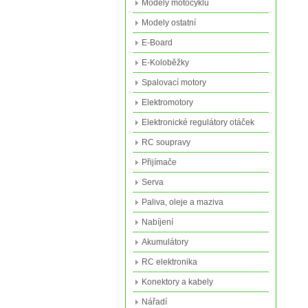
Modely motocyklů
Modely ostatní
E-Board
E-Koloběžky
Spalovací motory
Elektromotory
Elektronické regulátory otáček
RC soupravy
Přijímače
Serva
Paliva, oleje a maziva
Nabíjení
Akumulátory
RC elektronika
Konektory a kabely
Nářadí