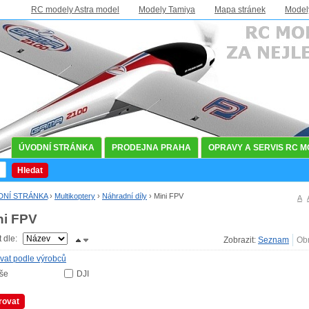
RC modely Astra model
Modely Tamiya
Mapa stránek
Model
ÚVODNÍ STRÁNKA
PRODEJNA PRAHA
OPRAVY A SERVIS RC 
Hledat
DNÍ STRÁNKA
›
Multikoptery
›
Náhradní díly
›
Mini FPV
A
ni FPV
t dle:
Zobrazit:
ovat podle výrobců
še
DJI
trovat