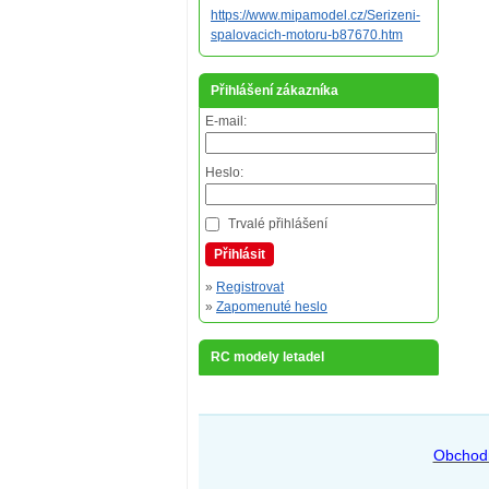
https://www.mipamodel.cz/Serizeni-
spalovacich-motoru-b87670.htm
Přihlášení zákazníka
E-mail:
Heslo:
Trvalé přihlášení
Přihlásit
»
Registrovat
»
Zapomenuté heslo
RC modely letadel
Obchod