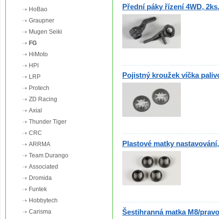
Přední páky řízení 4WD, 2ks
HoBao
Graupner
Mugen Seiki
FG
HiMoto
HPI
Pojistný kroužek víčka paliv
LRP
Protech
ZD Racing
Axial
Thunder Tiger
CRC
Plastové matky nastavování, 
ARRMA
Team Durango
Associated
Dromida
Funtek
Hobbytech
Šestihranná matka M8/pravot
Carisma