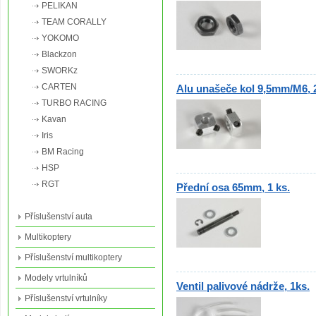
PELIKAN
TEAM CORALLY
YOKOMO
Blackzon
SWORKz
CARTEN
Alu unašeče kol 9,5mm/M6, 
TURBO RACING
Kavan
Iris
BM Racing
HSP
RGT
Přední osa 65mm, 1 ks.
Příslušenství auta
Multikoptery
Příslušenství multikoptery
Modely vrtulníků
Ventil palivové nádrže, 1ks.
Příslušenství vrtulníky