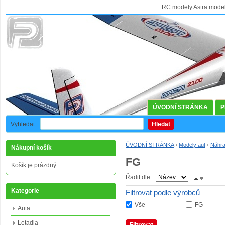
RC modely Astra mode
ÚVODNÍ STRÁNKA
P
Vyhledat:
Hledat
ÚVODNÍ STRÁNKA
›
Modely aut
›
Náhra
Nákupní košík
FG
Košík je prázdný
Řadit dle:
Kategorie
Filtrovat podle výrobců
Vše
FG
Auta
Letadla