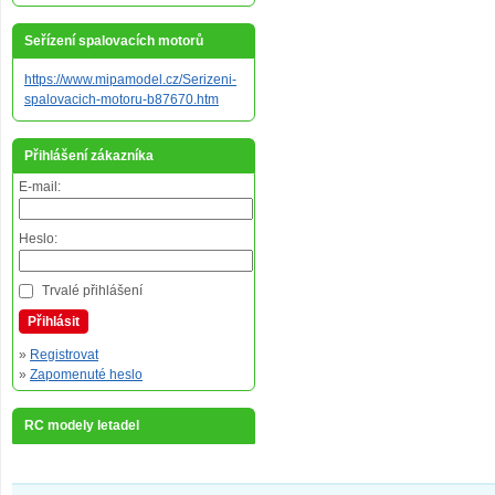
Seřízení spalovacích motorů
https://www.mipamodel.cz/Serizeni-
spalovacich-motoru-b87670.htm
Přihlášení zákazníka
E-mail:
Heslo:
Trvalé přihlášení
Přihlásit
»
Registrovat
»
Zapomenuté heslo
RC modely letadel