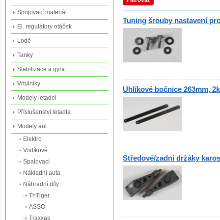
Filtrovat
Spojovací materiál
Tuning šrouby nastavení pro
El. regulátory otáček
Lodě
Tanky
Stabilizace a gyra
Vrtulníky
Uhlíkové bočnice 263mm, 2k
Modely letadel
Příslušenství letadla
Modely aut
Elektro
Vodíkové
Středové/zadní držáky karos
Spalovací
Nákladní auta
Náhradní díly
ThTiger
ASSO
Traxxas