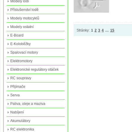
Modely lodí
Příslušenství lodě
Modely motocyklů
Modely ostatní
Stránky:
1
2
3
4
…
15
E-Board
E-Koloběžky
Spalovací motory
Elektromotory
Elektronické regulátory otáček
RC soupravy
Přijímače
Serva
Paliva, oleje a maziva
Nabíjení
Akumulátory
RC elektronika