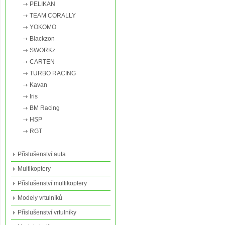
PELIKAN
TEAM CORALLY
YOKOMO
Blackzon
SWORKz
CARTEN
TURBO RACING
Kavan
Iris
BM Racing
HSP
RGT
Příslušenství auta
Multikoptery
Příslušenství multikoptery
Modely vrtulníků
Příslušenství vrtulníky