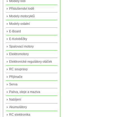
Modely lodí
Příslušenství lodě
Modely motocyklů
Modely ostatní
E-Board
E-Koloběžky
Spalovací motory
Elektromotory
Elektronické regulátory otáček
RC soupravy
Přijímače
Serva
Paliva, oleje a maziva
Nabíjení
Akumulátory
RC elektronika