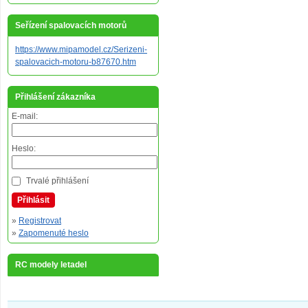
Seřízení spalovacích motorů
https://www.mipamodel.cz/Serizeni-
spalovacich-motoru-b87670.htm
Přihlášení zákazníka
E-mail:
Heslo:
Trvalé přihlášení
Přihlásit
»
Registrovat
»
Zapomenuté heslo
RC modely letadel