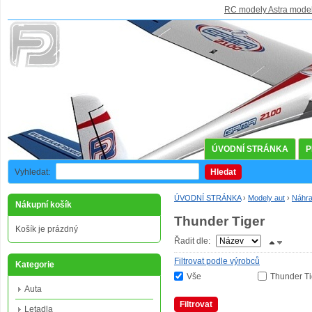
RC modely Astra mode
ÚVODNÍ STRÁNKA
P
Vyhledat:
Hledat
ÚVODNÍ STRÁNKA
›
Modely aut
›
Náhra
Nákupní košík
Thunder Tiger
Košík je prázdný
Řadit dle:
Filtrovat podle výrobců
Kategorie
Vše
Thunder Ti
Auta
Filtrovat
Letadla