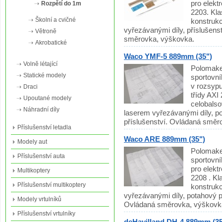
pro elekt
Rozpětí do 1m
2203. Kla
Školní a cvičné
konstruk
vyřezávanými díly, příslušens
Větroně
směrovka, výškovka.
Akrobatické
Waco YMF-5 889mm (35")
Volně létající
Polomake
Statické modely
sportovní
v rozsypu
Draci
třídy AXI
Upoutané modely
celobalso
Náhradní díly
laserem vyřezávanými díly, po
příslušenství. Ovládaná směr
Příslušenství letadla
Waco ARE 889mm (35")
Modely aut
Polomake
Příslušenství auta
sportovní
pro elekt
Multikoptery
2208 . Kl
Příslušenství multikoptery
konstruk
vyřezávanými díly, potahový pa
Modely vrtulníků
Ovládaná směrovka, výškovk
Příslušenství vrtulníky
deHavilland DH-4 889mm (35