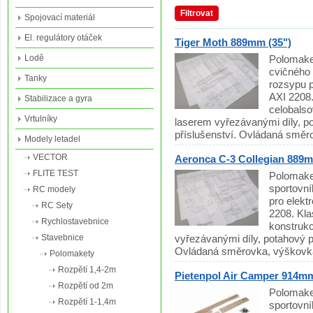
Filtrovat
Spojovací materiál
El. regulátory otáček
Tiger Moth 889mm (35")
Lodě
Polomake
cvičného 
Tanky
rozsypu p
AXI 2208.
Stabilizace a gyra
celobalso
Vrtulníky
laserem vyřezávanými díly, po
příslušenství. Ovládaná směr
Modely letadel
VECTOR
Aeronca C-3 Collegian 889m
FLITE TEST
Polomake
sportovní
RC modely
pro elekt
RC Sety
2208. Kla
Rychlostavebnice
konstruk
Stavebnice
vyřezávanými díly, potahový pa
Ovládaná směrovka, výškovk
Polomakety
Rozpětí 1,4-2m
Pietenpol Air Camper 914mm
Rozpětí od 2m
Polomake
Rozpětí 1-1,4m
sportovní