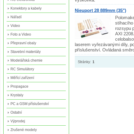
Konektory a kabely
Nieuport 28 889mm (35")
Nářadí
Polomake
stíhacího
Video
rozsypu p
AXI 2208.
Foto a Video
celobalso
Přepravní obaly
laserem vyřezávanými díly, po
příslušenství. Ovládaná směr
Stavební materiály
Modelářská chemie
Stránky:
1
RC Simulátory
Měřící zařízení
Propagace
Krystaly
PC a GSM příslušenství
Ostatní
Výprodej
Zrušené modely