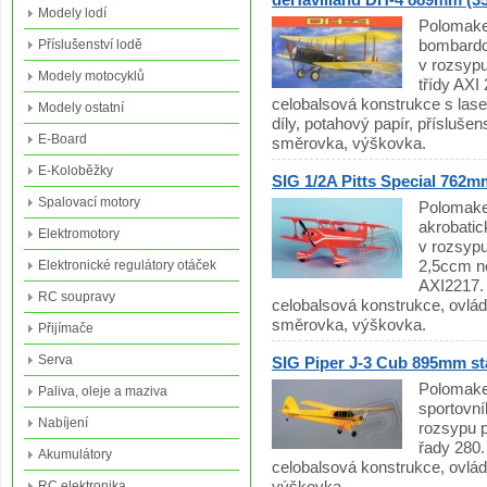
Modely lodí
Polomake
bombardo
Příslušenství lodě
v rozsypu
Modely motocyklů
třídy AXI
celobalsová konstrukce s la
Modely ostatní
díly, potahový papír, přísluše
E-Board
směrovka, výškovka.
E-Koloběžky
SIG 1/2A Pitts Special 762m
Spalovací motory
Polomake
akrobati
Elektromotory
v rozsypu
2,5ccm n
Elektronické regulátory otáček
AXI2217.
RC soupravy
celobalsová konstrukce, ovlád
směrovka, výškovka.
Přijímače
Serva
SIG Piper J-3 Cub 895mm st
Polomake
Paliva, oleje a maziva
sportovní
Nabíjení
rozsypu p
řady 280.
Akumulátory
celobalsová konstrukce, ovlá
výškovka.
RC elektronika