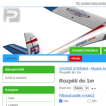
RC modely Astra mode
ÚVODNÍ STRÁNKA
P
Vyhledat:
Hledat
ÚVODNÍ STRÁNKA
›
Modely le
Nákupní košík
Rozpětí do 1m
Košík je prázdný
Rozpětí do 1m
Řadit dle:
Kategorie
Filtrovat podle výrobců
Auta
Vše
SIG
Letadla